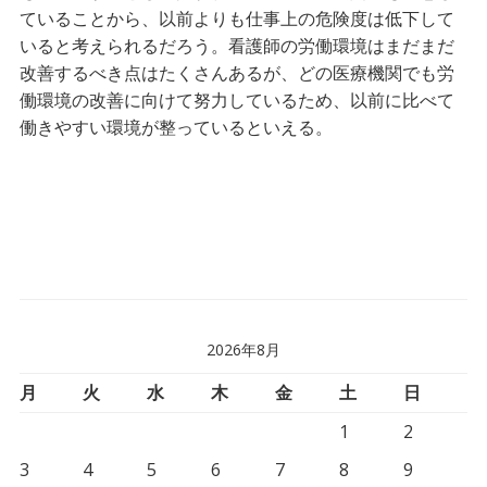
ていることから、以前よりも仕事上の危険度は低下して
いると考えられるだろう。看護師の労働環境はまだまだ
改善するべき点はたくさんあるが、どの医療機関でも労
働環境の改善に向けて努力しているため、以前に比べて
働きやすい環境が整っているといえる。
2026年8月
月
火
水
木
金
土
日
1
2
3
4
5
6
7
8
9